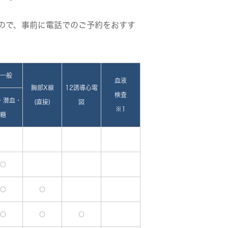
ので、事前に電話でのご予約をおすす
一般
血液
胸部X線
12誘導心電
検査
・潜血・
(直接)
図
※1
糖
○
○
○
○
○
○