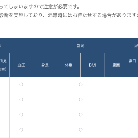
ってしまいますので注意が必要です。
診断を実施しており、混雑時にはお待たせする場合があります
察
計測
尿
所見
蛋白
血圧
身長
体重
BMI
腹囲
診察）
○
○
○
○
○
○
○
○