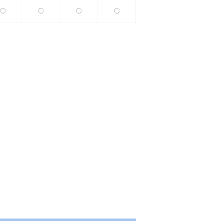
○
○
○
○