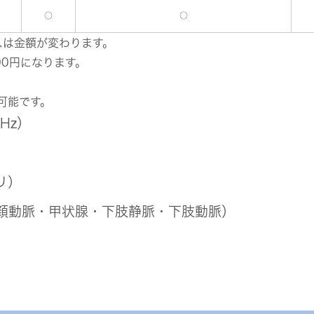
○
○
スは金額が変わります。
00円になります。
可能です。
Hz）
リ）
頚動脈・甲状腺・下肢静脈・下肢動脈）
）