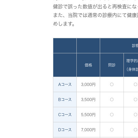
健診で誤った数値が出ると再検査にな
また、当院では通常の診療内にて健康
めします。
診
理学的
価格
問診
（身体
Aコース
3,000円
○
○
Bコース
3,500円
○
○
Cコース
5,500円
○
○
Dコース
7,000円
○
○