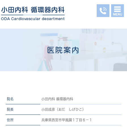
医院案内
院名
小田内科 循環器内科
院長
小田成彦（おだ しげひこ）
住所
兵庫県西宮市甲風園１丁目６－１