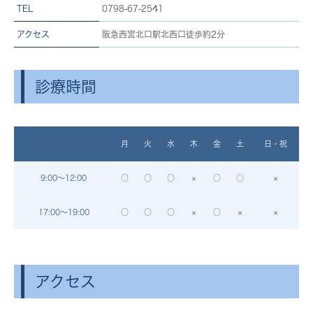
TEL
0798-67-2541
アクセス
阪急西宮北口駅北西口徒歩約2分
診療時間
月
火
水
木
金
土
日・祝
9:00～12:00
○
○
○
×
○
○
×
17:00～19:00
○
○
○
×
○
×
×
アクセス