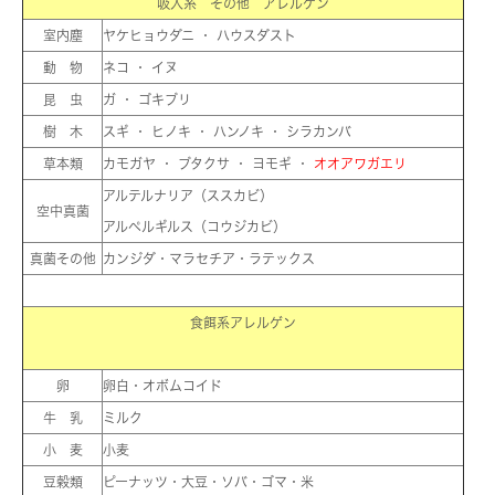
吸入系 その他 アレルゲン
室内塵
ヤケヒョウダニ ・ ハウスダスト
動 物
ネコ ・ イヌ
昆 虫
ガ ・ ゴキブリ
樹 木
スギ ・ ヒノキ ・ ハンノキ ・ シラカンバ
草本類
カモガヤ ・ ブタクサ ・ ヨモギ ・
オオアワガエリ
アルテルナリア（ススカビ）
空中真菌
アルペルギルス（コウジカビ）
真菌その他
カンジダ・マラセチア・ラテックス
食餌系アレルゲン
卵
卵白・オボムコイド
牛 乳
ミルク
小 麦
小麦
豆穀類
ピーナッツ・大豆・ソバ・ゴマ・米